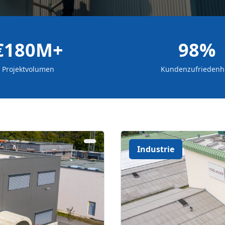
€180M+
98%
Projektvolumen
Kundenzufriedenh
Industrie