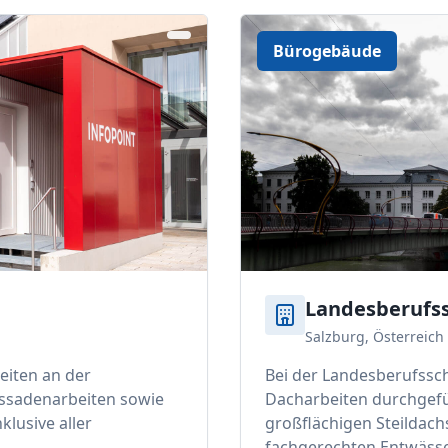
Bürogebäude
Landesberufss
Salzburg, Österreich
eiten an der
Bei der Landesberufssc
assadenarbeiten sowie
Dacharbeiten durchgefüh
lusive aller
großflächigen Steildach
fachgerechten Entwäss