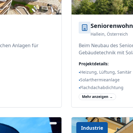
Seniorenwohnh
Hallein, Österreich
chen Anlagen für
Beim Neubau des Senio
Gebäudetechnik mit Sol
Projektdetails:
Heizung, Lüftung, Sanitär
•
Solarthermieanlage
•
Flachdachabdichtung
•
Mehr anzeigen →
Industrie