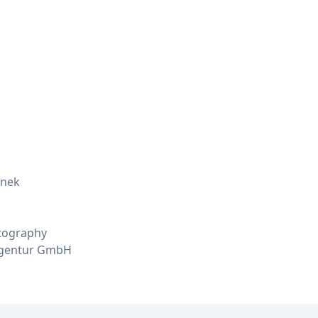
anek
otography
agentur GmbH